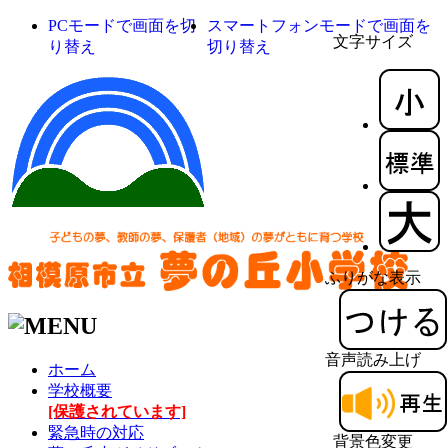
PCモードで画面を切
スマートフォンモードで画面を
文字サイズ
り替え
切り替え
ふりがな表示
音声読み上げ
ホーム
学校概要
[保護されています]
緊急時の対応
背景色変更