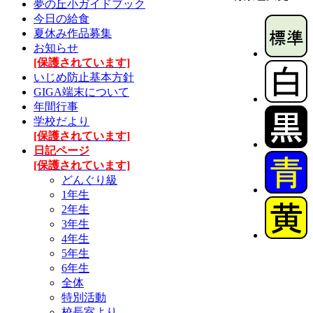
夢の丘小ガイドブック
今日の給食
夏休み作品募集
お知らせ
[保護されています]
いじめ防止基本方針
GIGA端末について
年間行事
学校だより
[保護されています]
日記ページ
[保護されています]
どんぐり級
1年生
2年生
3年生
4年生
5年生
6年生
全体
特別活動
校長室より