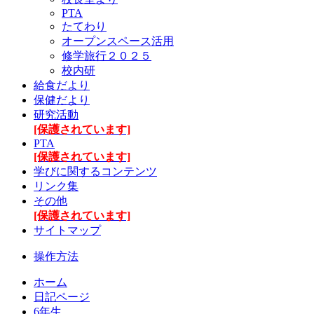
PTA
たてわり
オープンスペース活用
修学旅行２０２５
校内研
給食だより
保健だより
研究活動
[保護されています]
PTA
[保護されています]
学びに関するコンテンツ
リンク集
その他
[保護されています]
サイトマップ
操作方法
ホーム
日記ページ
6年生