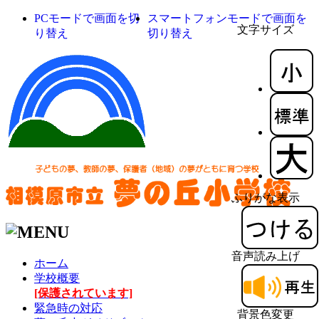
PCモードで画面を切
スマートフォンモードで画面を
文字サイズ
り替え
切り替え
ふりがな表示
音声読み上げ
ホーム
学校概要
[保護されています]
緊急時の対応
背景色変更